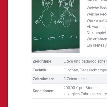
Welche Bede
Welche Rege
Wie vermitt
Ab wann sol
Doktorspiel
Wo erfahren
Ein breites
Zielgruppe:
Eltern und pädagogische 
Technik:
Flipchart, Tageslichtproje
Zeitrahmen:
3 Zeitstunden
200,00 € pro Stunde
Konditionen:
zuzüglich Fahrtkosten + e