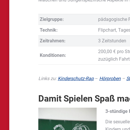
Zielgruppe:
pädagogische Fa
Technik:
Flipchart, Tages
Zeitrahmen:
3 Zeitstunden
200,00 € pro S
Konditionen:
zuzüglich Fahrt
Links zu:
Kinderschutz-Rap
–
Hörproben
–
S
Damit Spielen Spaß mac
3-stündige 
Die sexuell
Kindern und