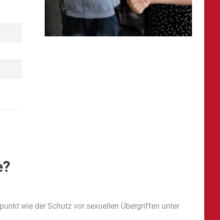
e?
nkt wie der Schutz vor sexuellen Übergriffen unter