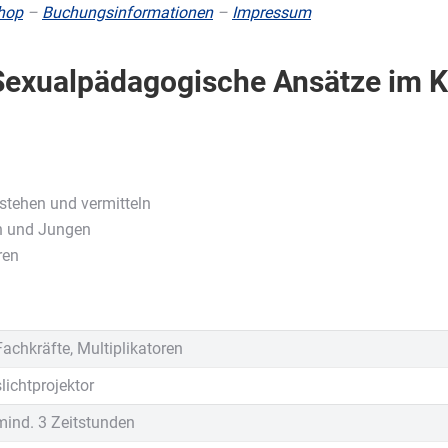
hop
–
Buchungsinformationen
–
Impressum
exualpädagogische Ansätze im Ki
rstehen und vermitteln
n und Jungen
ren
chkräfte, Multiplikatoren
lichtprojektor
mind. 3 Zeitstunden