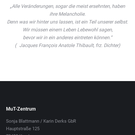
„Alle Veränderungen, sogar die meist ersehnten, haben
ihre Melancholie.
Denn was wir hinter uns lassen, ist ein Teil unserer selbst.
Wir müssen einem Leben Lebewohl sagen,
bevor wir in ein anderes eintreten können.“
( Jacques François Anatole Thibault, frz. Dichter)
MuT-Zentrum
Sonja Blattmann / Karin Derks GbR
Hauptstraße 125